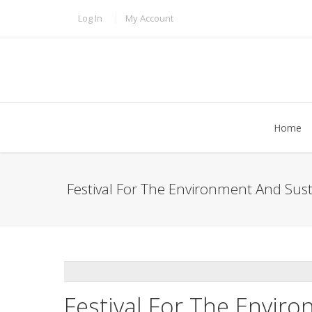
Skip to main content
TOPBAR MENU
Log In
My Account
Home
Festival For The Environment And Susta
ADDTHIS
Festival For The Enviro