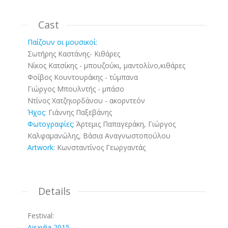
Cast
Παίζουν οι μουσικοί:
Σωτήρης Καστάνης- Κιθάρες
Νίκος Κατσίκης - μπουζούκι, μαντολίνο,κιθάρες
Φοίβος Κουντουράκης - τύμπανα
Γιώργος Μπουλντής - μπάσο
Ντίνος Χατζηιορδάνου - ακορντεόν
Ήχος:
Γιάννης Παξεβάνης
Φωτογραφίες:
Άρτεμις Παπαγεράκη, Γιώργος
Καλφαμανώλης, Βάσια Αναγνωστοπούλου
Artwork:
Κωνσταντίνος Γεωργαντάς
Details
Festival:
Aisxylia 2015