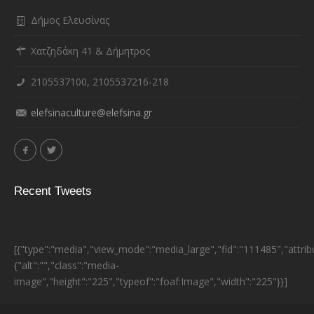
Δήμος Ελευσίνας
Χατζηδάκη 41 & Δήμητρος
2105537100, 2105537216-218
elefsinaculture@elefsina.gr
Recent Tweets
[{"type":"media","view_mode":"media_large","fid":"111485","attrib
{"alt":"","class":"media-
image","height":"225","typeof":"foaf:Image","width":"225"}}]