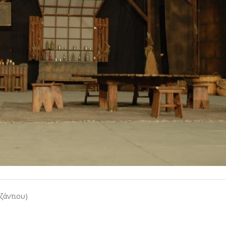
ζάντιου)