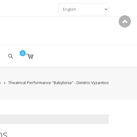
LANGUAGES
0
e
Theatrical Performance "Babylonia" - Dimitris Vyzantios
os