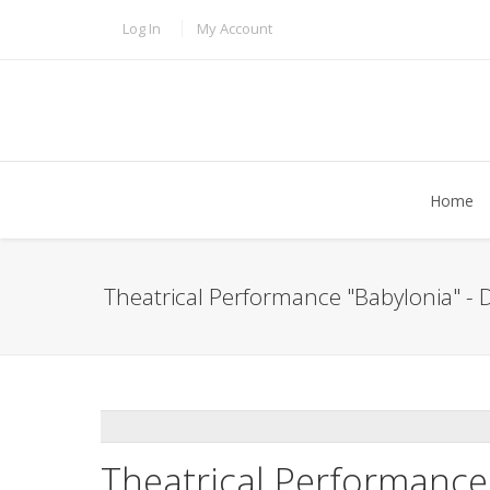
Skip to main content
TOPBAR MENU
Log In
My Account
Home
Theatrical Performance "Babylonia" - D
ADDTHIS
Theatrical Performance 