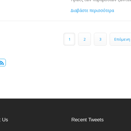
Διαβάστε περισσότερα
Σελίδες
1
2
3
Επόμενη 
t Us
Recent Tweets