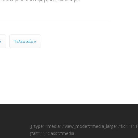
›
Τελευταία »
[{"type":"media","view_mode":"media_large","fid":"1114
{"alt":"","class":"media-