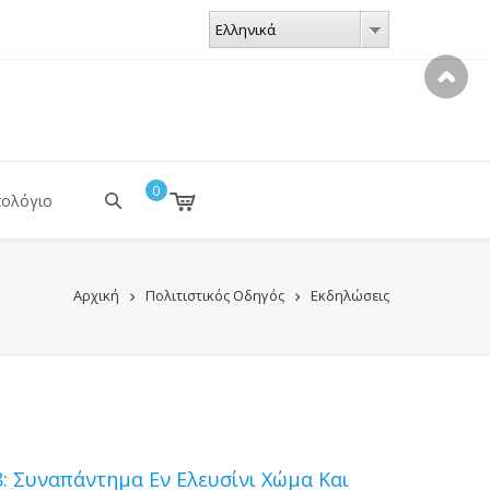
ΓΛΏΣΣΕΣ
Ελληνικά
Ελληνικά
0
τολόγιο
Αρχική
Πολιτιστικός Οδηγός
Εκδηλώσεις
: Συναπάντημα Εν Ελευσίνι Χώμα Και