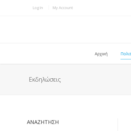
Παράκαμψη προς το κυρίως περιεχόμενο
TOPBAR MENU
Log In
My Account
Αρχική
Πολι
Εκδηλώσεις
ΑΝΑΖΉΤΗΣΗ