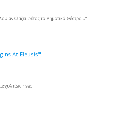
λου ανεβάζει φέτος το Δημοτικό Θέατρο…"
gins At Eleusis'"
Αισχυλείων 1985