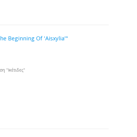
The Beginning Of 'Aisxylia'"
η "Ικέτιδες"