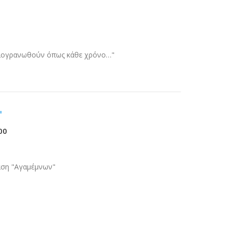
 διογρανωθούν όπως κάθε χρόνο…"
"
00
αση "Αγαμέμνων"