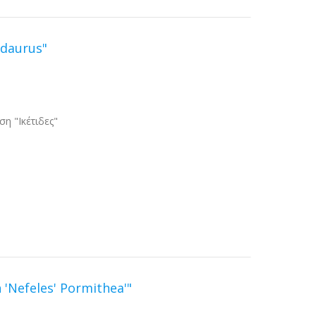
pidaurus"
η "Ικέτιδες"
h 'Nefeles' Pormithea'"