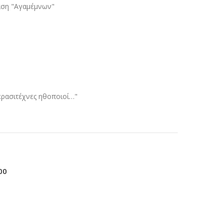
αση "Αγαμέμνων"
ερασιτέχνες ηθοποιοί…"
00