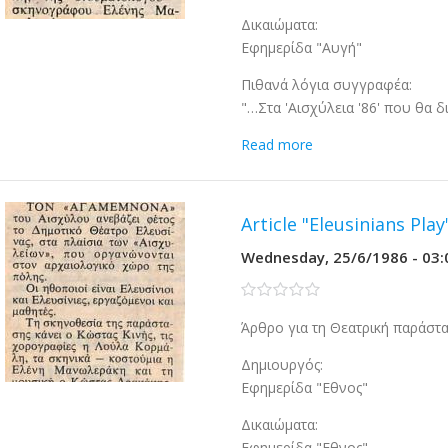
Δικαιώματα:
Εφημερίδα "Αυγή"
Πιθανά λόγια συγγραφέα:
"…Στα 'Αισχύλεια '86' που θα
Read more
Article "Eleusinians Play
Wednesday, 25/6/1986 - 03:
0 stars
Άρθρο για τη Θεατρική παράστ
Δημιουργός:
Εφημερίδα "Εθνος"
Δικαιώματα:
Εφημερίδα "Εθνος"