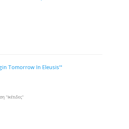
egin Tomorrow In Eleusis'"
η "Ικέτιδες"