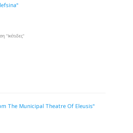
lefsina"
η "Ικέτιδες"
m The Municipal Theatre Of Eleusis"