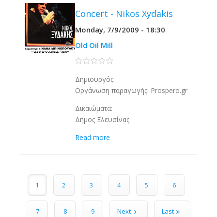
Concert - Nikos Xydakis
Monday, 7/9/2009 - 18:30
Old Oil Mill
0 stars
Δημιουργός:
Οργάνωση παραγωγής: Prospero.gr
Δικαιώματα:
Δήμος Ελευσίνας
Read more
Pages
1
2
3
4
5
6
7
8
9
Next
Last