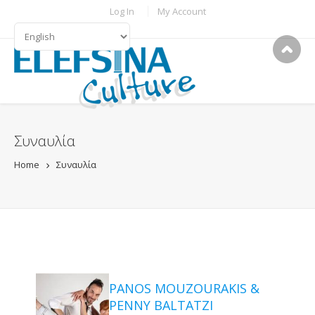
Skip to main content
TOPBAR MENU
Log In
My Account
LANGUAGES
Συναυλία
Home
Συναυλία
PANOS MOUZOURAKIS &
PENNY BALTATZI