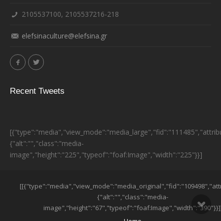
2105537100, 2105537216-218
elefsinaculture@elefsina.gr
Recent Tweets
[{"type":"media","view_mode":"media_large","fid":"111485","attrib
{"alt":"","class":"media-
image","height":"225","typeof":"foaf:Image","width":"225"}}]
ESPA BANNER
[[{"type":"media","view_mode":"media_original","fid":"109498","att
{"alt":"","class":"media-
image","height":"67","typeof":"foaf:Image","width":"390"}}]