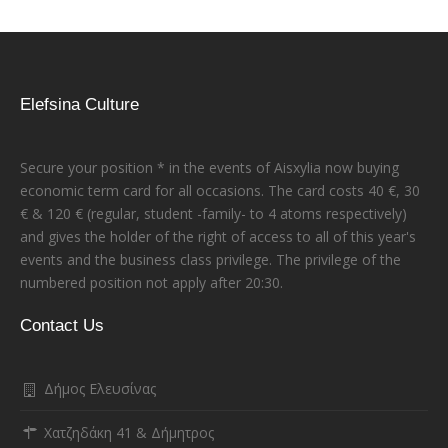
Elefsina Culture
Secure your position * in the events of Aisxylia now buying
economic term card for all occasions. The card costs 40 €, 30
€ & 120 € (regular, student -family- to 4 atoms respectively)
and gives the holder of the right of access to all of this year's
events and the business class privilege. The privilege of the
numbered position not apply after 20:30.
Contact Us
Δήμος Ελευσίνας
Χατζηδάκη 41 & Δήμητρος