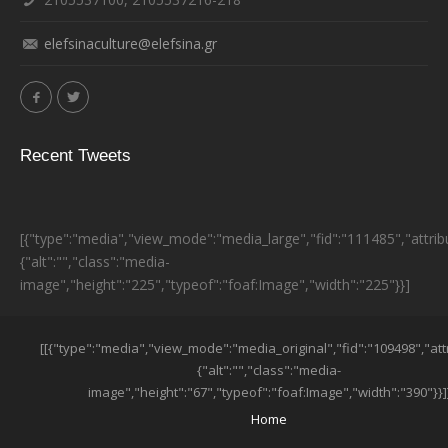
elefsinaculture@elefsina.gr
Recent Tweets
[{"type":"media","view_mode":"media_large","fid":"111485","attrib
{"alt":"","class":"media-
image","height":"225","typeof":"foaf:Image","width":"225"}}]
ESPA BANNER
[[{"type":"media","view_mode":"media_original","fid":"109498","att
{"alt":"","class":"media-
image","height":"67","typeof":"foaf:Image","width":"390"}}]
SUB-FOOTER MENU
Home