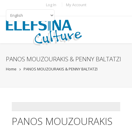
Skip to main content
TOPBAR MENU
Log In
My Account
LANGUAGES
PANOS MOUZOURAKIS & PENNY BALTATZI
Home
PANOS MOUZOURAKIS & PENNY BALTATZI
ADDTHIS
PANOS MOUZOURAKIS