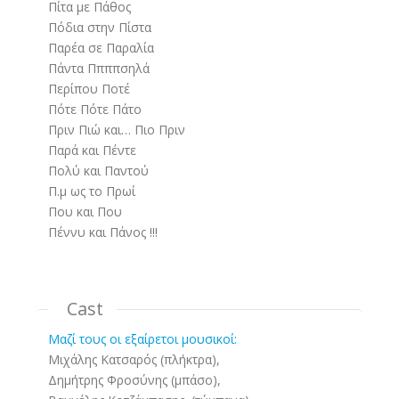
Πίτα με Πάθος
Πόδια στην Πίστα
Παρέα σε Παραλία
Πάντα Ππππσηλά
Περίπου Ποτέ
Πότε Πότε Πάτο
Πριν Πιώ και… Πιο Πριν
Παρά και Πέντε
Πολύ και Παντού
Π.μ ως το Πρωί
Που και Που
Πέννυ και Πάνος !!!
Cast
Μαζί τους οι εξαίρετοι μουσικοί:
Μιχάλης Κατσαρός (πλήκτρα),
Δημήτρης Φροσύνης (μπάσο),