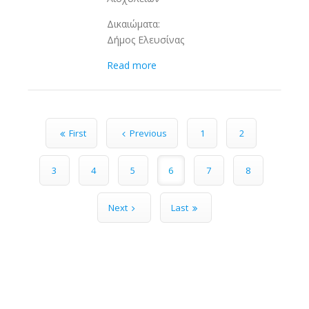
Δικαιώματα:
Δήμος Ελευσίνας
Read more
Pages
First
Previous
1
2
3
4
5
6
7
8
Next
Last