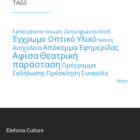
TAGS
Farbcodierte Visuals
Zeitungsausschnitt
Έγχρωμο Οπτικό Υλικό
Έκθεση
Απόκομμα Εφημερίδας
Αισχύλεια
Αφίσα
Θεατρική
παράσταση
Πρόγραμμα
Εκδήλωσης
Πρόσκληση
Συναυλία
More
Elefsina Culture