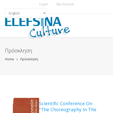
Skip to main content
TOPBAR MENU
Log In
My Account
LANGUAGES
Πρόσκληση
Home
Πρόσκληση
Scientific Conference On
"The Choreography In The