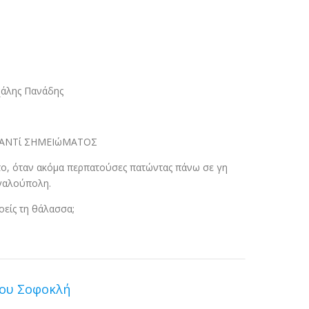
χάλης Πανάδης
ΑΝΤί ΣΗΜΕΙώΜΑΤΟΣ
το, όταν ακόμα περπατούσες πατώντας πάνω σε γη
εγαλούπολη.
οείς τη θάλασσα;
Του Σοφοκλή