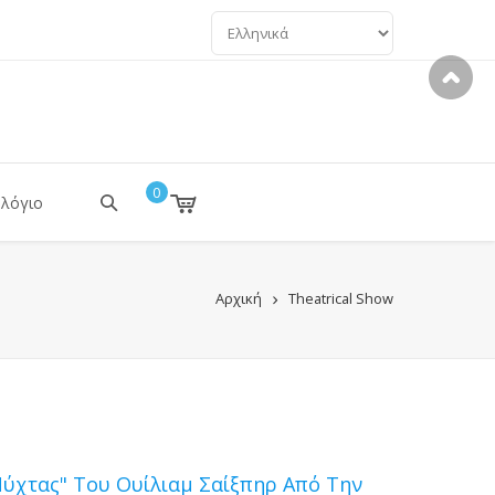
ΓΛΏΣΣΕΣ
0
ολόγιο
Αρχική
Theatrical Show
Νύχτας" Του Ουίλιαμ Σαίξπηρ Από Την