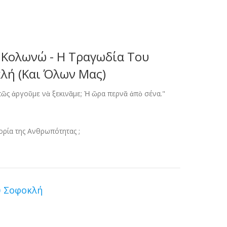
 Κολωνώ - Η Τραγωδία Του
λή (και Όλων Μας)
πῶς ἀργοῦμε νὰ ξεκινᾶμε; Ἠ ὤρα περνᾶ ἀπὸ σένα."
ορία της Ανθρωπότητας ;
υ Σοφοκλή