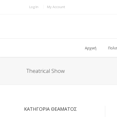
Παράκαμψη προς το κυρίως περιεχόμενο
TOPBAR MENU
Log In
My Account
Αρχική
Πολι
Theatrical Show
ΚΑΤΗΓΟΡΊΑ ΘΕΆΜΑΤΟΣ