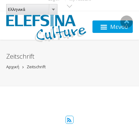
Παράκαμψη προς το κυρίως περιεχόμενο
ΓΛΏΣΣΕΣ
Ελληνικά
Ελληνικά
Μενού
Zeitschrift
Αρχική
Zeitschrift