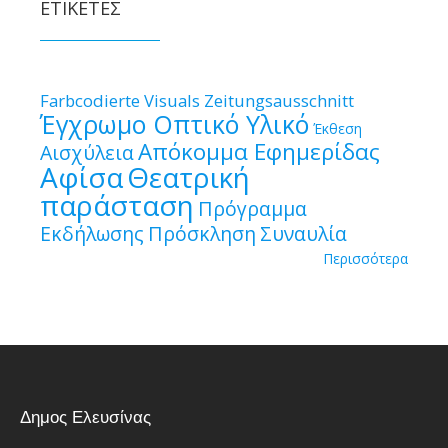
ΕΤΙΚΈΤΕΣ
Farbcodierte Visuals
Zeitungsausschnitt
Έγχρωμο Οπτικό Υλικό
Έκθεση
Απόκομμα Εφημερίδας
Αισχύλεια
Αφίσα
Θεατρική
παράσταση
Πρόγραμμα
Εκδήλωσης
Πρόσκληση
Συναυλία
Περισσότερα
Δημος Ελευσίνας