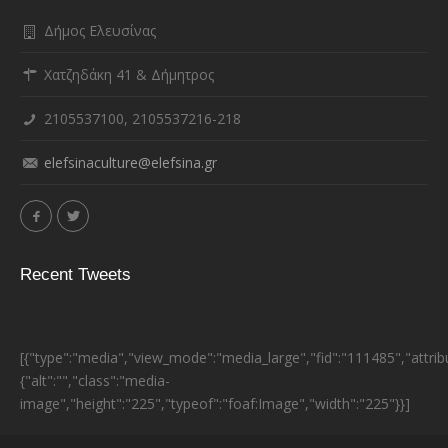
Δήμος Ελευσίνας
Χατζηδάκη 41 & Δήμητρος
2105537100, 2105537216-218
elefsinaculture@elefsina.gr
Recent Tweets
[{"type":"media","view_mode":"media_large","fid":"111485","attrib
{"alt":"","class":"media-
image","height":"225","typeof":"foaf:Image","width":"225"}}]