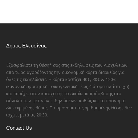
Δημος Ελευσίνας
Εξασφαλίστε τη θέση* σας στις εκδηλώσεις των Αισχυλείων
από τώρα αγοράζοντας την οικονομική κάρτα διαρκείας για
όλες τις εκδηλώσεις. Η κάρτα κοστίζει 40€, 30€ & 120€
(κανονική, φοιτητική –οικογενειακή- έως 4 άτομα-αντίστοιχα)
και παρέχει στον κάτοχο της το δικαίωμα πρόσβασης στο
σύνολο των φετινών εκδηλώσεων, καθώς και το προνόμιο
διακεκριμένης θέσης. Το προνόμιο της αριθμημένης θέσης δεν
ισχύει μετά τις 20:30.
Contact Us