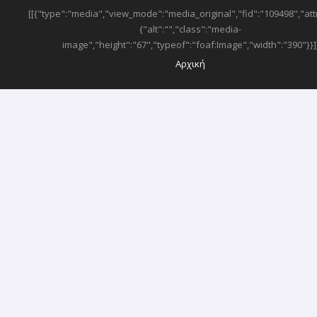
ESPA BANNER
[[{"type":"media","view_mode":"media_original","fid":"109498","att
{"alt":"","class":"media-
image","height":"67","typeof":"foaf:Image","width":"390"}}]
SUB-FOOTER MENU
Αρχική