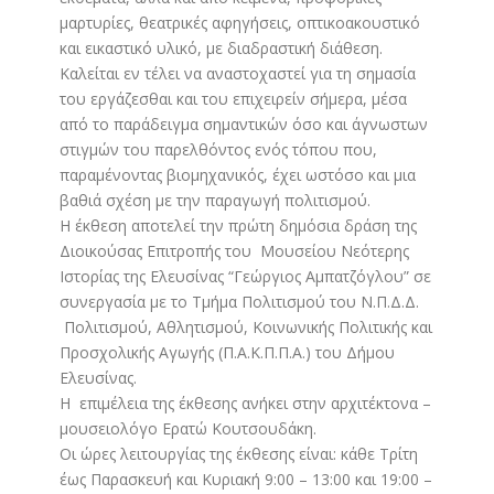
μαρτυρίες, θεατρικές αφηγήσεις, οπτικοακουστικό
και εικαστικό υλικό, με διαδραστική διάθεση.
Καλείται εν τέλει να αναστοχαστεί για τη σημασία
του εργάζεσθαι και του επιχειρείν σήμερα, μέσα
από το παράδειγμα σημαντικών όσο και άγνωστων
στιγμών του παρελθόντος ενός τόπου που,
παραμένοντας βιομηχανικός, έχει ωστόσο και μια
βαθιά σχέση με την παραγωγή πολιτισμού.
Η έκθεση αποτελεί την πρώτη δημόσια δράση της
Διοικούσας Επιτροπής του Μουσείου Νεότερης
Ιστορίας της Ελευσίνας “Γεώργιος Αμπατζόγλου” σε
συνεργασία με το Τμήμα Πολιτισμού του Ν.Π.Δ.Δ.
Πολιτισμού, Αθλητισμού, Κοινωνικής Πολιτικής και
Προσχολικής Αγωγής (Π.Α.Κ.Π.Π.Α.) του Δήμου
Ελευσίνας.
H επιμέλεια της έκθεσης ανήκει στην αρχιτέκτονα –
μουσειολόγο Ερατώ Κουτσουδάκη.
Οι ώρες λειτουργίας της έκθεσης είναι: κάθε Τρίτη
έως Παρασκευή και Κυριακή 9:00 – 13:00 και 19:00 –