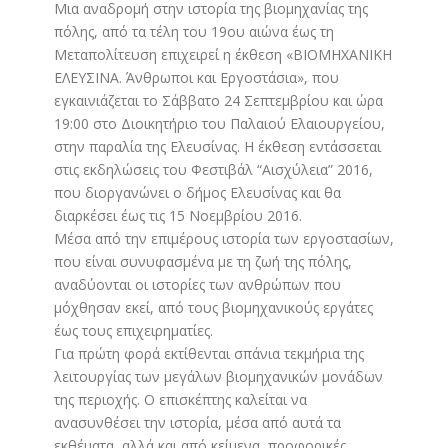
Μια αναδρομή στην ιστορία της βιομηχανίας της
πόλης, από τα τέλη του 19ου αιώνα έως τη
Μεταπολίτευση επιχειρεί η έκθεση «ΒΙΟΜΗΧΑΝΙΚΗ
ΕΛΕΥΣΙΝΑ. Άνθρωποι και Εργοστάσια», που
εγκαινιάζεται το Σάββατο 24 Σεπτεμβρίου και ώρα
19:00 στο Διοικητήριο του Παλαιού Ελαιουργείου,
στην παραλία της Ελευσίνας. Η έκθεση εντάσσεται
στις εκδηλώσεις του Φεστιβάλ “Αισχύλεια” 2016,
που διοργανώνει ο δήμος Ελευσίνας και θα
διαρκέσει έως τις 15 Νοεμβρίου 2016.
Μέσα από την επιμέρους ιστορία των εργοστασίων,
που είναι συνυφασμένα με τη ζωή της πόλης,
αναδύονται οι ιστορίες των ανθρώπων που
μόχθησαν εκεί, από τους βιομηχανικούς εργάτες
έως τους επιχειρηματίες.
Για πρώτη φορά εκτίθενται σπάνια τεκμήρια της
λειτουργίας των μεγάλων βιομηχανικών μονάδων
της περιοχής. Ο επισκέπτης καλείται να
ανασυνθέσει την ιστορία, μέσα από αυτά τα
εκθέματα, αλλά και από κείμενα, προφορικές