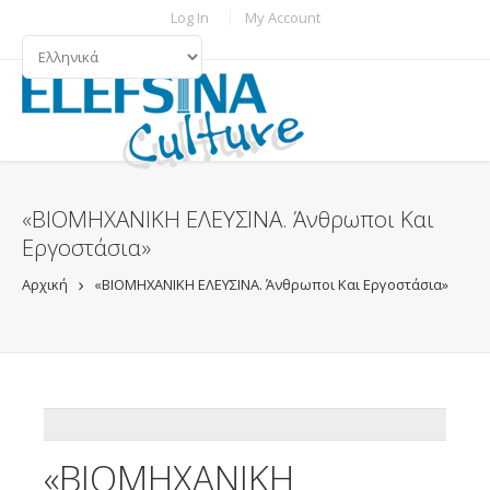
Παράκαμψη προς το κυρίως περιεχόμενο
TOPBAR MENU
Log In
My Account
ΓΛΏΣΣΕΣ
«ΒΙΟΜΗΧΑΝΙΚΗ ΕΛΕΥΣΙΝΑ. Άνθρωποι Και
Εργοστάσια»
Αρχική
«ΒΙΟΜΗΧΑΝΙΚΗ ΕΛΕΥΣΙΝΑ. Άνθρωποι Και Εργοστάσια»
ADDTHIS
«ΒΙΟΜΗΧΑΝΙΚΗ