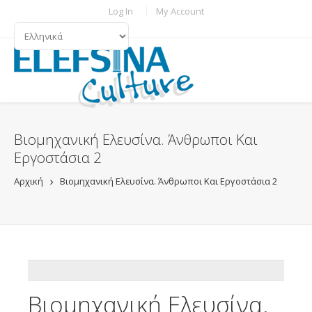
Παράκαμψη προς το κυρίως περιεχόμενο
TOPBAR MENU
Log In
My Account
ΓΛΏΣΣΕΣ
Βιομηχανική Ελευσίνα. Άνθρωποι Και
Εργοστάσια 2
Αρχική
Βιομηχανική Ελευσίνα. Άνθρωποι Και Εργοστάσια 2
ADDTHIS
Βιομηχανική Ελευσίνα.