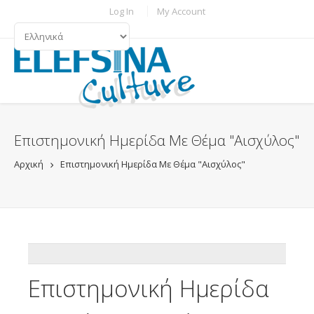
Παράκαμψη προς το κυρίως περιεχόμενο
TOPBAR MENU
Log In
My Account
ΓΛΏΣΣΕΣ
Επιστημονική Ημερίδα Με Θέμα "Αισχύλος"
Αρχική
Επιστημονική Ημερίδα Με Θέμα "Αισχύλος"
ADDTHIS
Επιστημονική Ημερίδα