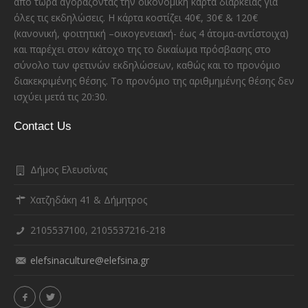
από τώρα αγοράζοντας την οικονομική κάρτα διαρκείας για
όλες τις εκδηλώσεις. Η κάρτα κοστίζει 40€, 30€ & 120€
(κανονική, φοιτητική –οικογενειακή- έως 4 άτομα-αντίστοιχα)
και παρέχει στον κάτοχο της το δικαίωμα πρόσβασης στο
σύνολο των φετινών εκδηλώσεων, καθώς και το προνόμιο
διακεκριμένης θέσης. Το προνόμιο της αριθμημένης θέσης δεν
ισχύει μετά τις 20:30.
Contact Us
Δήμος Ελευσίνας
Χατζηδάκη 41 & Δήμητρος
2105537100, 2105537216-218
elefsinaculture@elefsina.gr