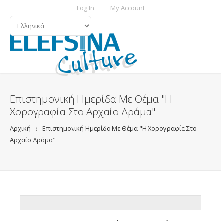
Παράκαμψη προς το κυρίως περιεχόμενο
TOPBAR MENU
Log In
My Account
ΓΛΏΣΣΕΣ
Επιστημονική Ημερίδα Με Θέμα "Η
Χορογραφία Στο Αρχαίο Δράμα"
Αρχική
Επιστημονική Ημερίδα Με Θέμα "Η Χορογραφία Στο
Αρχαίο Δράμα"
ADDTHIS