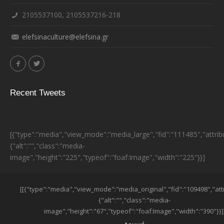
2105537100, 2105537216-218
elefsinaculture@elefsina.gr
Recent Tweets
[{"type":"media","view_mode":"media_large","fid":"111485","attrib
{"alt":"","class":"media-
image","height":"225","typeof":"foaf:Image","width":"225"}}]
ESPA BANNER
[[{"type":"media","view_mode":"media_original","fid":"109498","att
{"alt":"","class":"media-
image","height":"67","typeof":"foaf:Image","width":"390"}}]