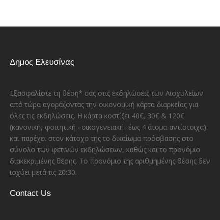
Δημος Ελευσίνας
Εξασφαλίστε τη θέση* σας στις εκδηλώσεις των Αισχυλείων
από τώρα αγοράζοντας την οικονομική κάρτα διαρκείας για
όλες τις εκδηλώσεις. Η κάρτα κοστίζει 40€, 30€ & 120€
(κανονική, φοιτητική –οικογενειακή- έως 4 άτομα-αντίστοιχα)
και παρέχει στον κάτοχο της το δικαίωμα πρόσβασης στο
σύνολο των φετινών εκδηλώσεων, καθώς και το προνόμιο
διακεκριμένης θέσης. Το προνόμιο της αριθμημένης θέσης δεν
ισχύει μετά τις 20:30.
Contact Us