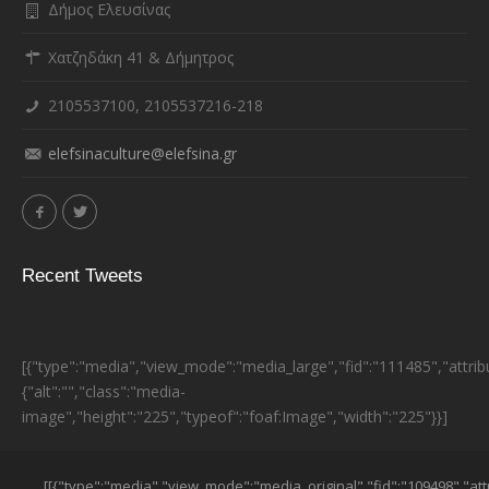
Δήμος Ελευσίνας
Χατζηδάκη 41 & Δήμητρος
2105537100, 2105537216-218
elefsinaculture@elefsina.gr
Recent Tweets
[{"type":"media","view_mode":"media_large","fid":"111485","attrib
{"alt":"","class":"media-
image","height":"225","typeof":"foaf:Image","width":"225"}}]
ESPA BANNER
[[{"type":"media","view_mode":"media_original","fid":"109498","att