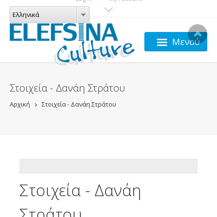
Παράκαμψη προς το κυρίως περιεχόμενο
ΓΛΏΣΣΕΣ
Ελληνικά
Ελληνικά
Μενού
Στοιχεία - Δανάη Στράτου
Αρχική
Στοιχεία - Δανάη Στράτου
ADDTHIS
Στοιχεία - Δανάη
Στράτου