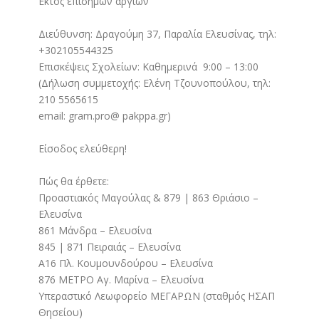
Εκτός επίσημων αργιών
Διεύθυνση: Δραγούμη 37, Παραλία Ελευσίνας, τηλ:
+302105544325
Επισκέψεις Σχολείων: Kαθημερινά 9:00 – 13:00
(Δήλωση συμμετοχής: Ελένη Τζουνοπούλου, τηλ:
210 5565615
email: gram.pro@ pakppa.gr)
Είσοδος ελεύθερη!
Πώς θα έρθετε:
Προαστιακός Μαγούλας & 879 | 863 Θριάσιο –
Ελευσίνα
861 Μάνδρα – Ελευσίνα
845 | 871 Πειραιάς – Ελευσίνα
Α16 Πλ. Κουμουνδούρου – Ελευσίνα
876 ΜΕΤΡΟ Αγ. Μαρίνα – Ελευσίνα
Υπεραστικό Λεωφορείο ΜΕΓΑΡΩΝ (σταθμός ΗΣΑΠ
Θησείου)