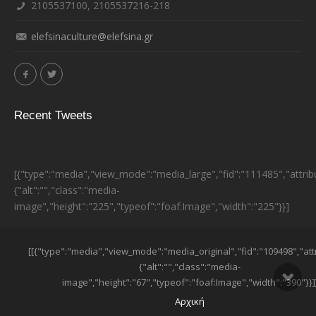
2105537100, 2105537216-218
elefsinaculture@elefsina.gr
Recent Tweets
[{"type":"media","view_mode":"media_large","fid":"111485","attrib
{"alt":"","class":"media-
image","height":"225","typeof":"foaf:Image","width":"225"}}]
ESPA BANNER
[[{"type":"media","view_mode":"media_original","fid":"109498","att
{"alt":"","class":"media-
image","height":"67","typeof":"foaf:Image","width":"390"}}]
SUB-FOOTER MENU
Αρχική