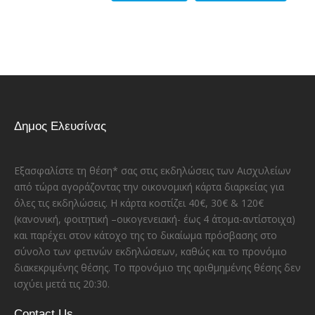
Δημος Ελευσίνας
Εξασφαλίστε τη θέση* σας στις εκδηλώσεις των Αισχυλείων
από τώρα αγοράζοντας την οικονομική κάρτα διαρκείας για
όλες τις εκδηλώσεις. Η κάρτα κοστίζει 40€, 30€ & 120€
(κανονική, φοιτητική –οικογενειακή- έως 4 άτομα-αντίστοιχα)
και παρέχει στον κάτοχο της το δικαίωμα πρόσβασης στο
σύνολο των φετινών εκδηλώσεων, καθώς και το προνόμιο
διακεκριμένης θέσης. Το προνόμιο της αριθμημένης θέσης δεν
ισχύει μετά τις 20:30.
Contact Us