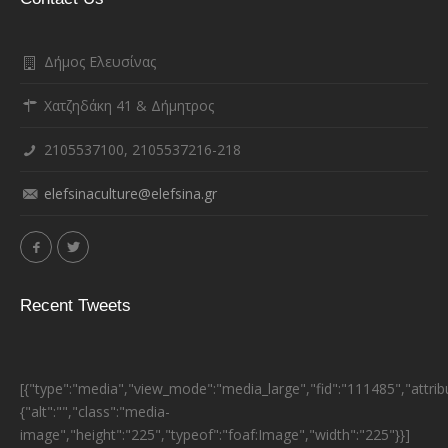
Δήμος Ελευσίνας
Χατζηδάκη 41 & Δήμητρος
2105537100, 2105537216-218
elefsinaculture@elefsina.gr
Recent Tweets
[{"type":"media","view_mode":"media_large","fid":"111485","attrib
{"alt":"","class":"media-
image","height":"225","typeof":"foaf:Image","width":"225"}}]