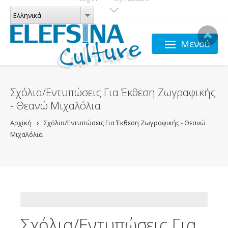
Παράκαμψη προς το κυρίως περιεχόμενο
ΓΛΏΣΣΕΣ
Ελληνικά
Ελληνικά
Μενού
Σχόλια/Εντυπώσεις Για Έκθεση Ζωγραφικής
- Θεανώ Μιχαλόλια
Αρχική
Σχόλια/Εντυπώσεις Για Έκθεση Ζωγραφικής - Θεανώ
Μιχαλόλια
ADDTHIS
Σχόλια/Εντυπώσεις Για