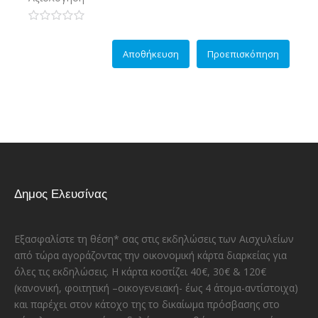
Δημος Ελευσίνας
Εξασφαλίστε τη θέση* σας στις εκδηλώσεις των Αισχυλείων
από τώρα αγοράζοντας την οικονομική κάρτα διαρκείας για
όλες τις εκδηλώσεις. Η κάρτα κοστίζει 40€, 30€ & 120€
(κανονική, φοιτητική –οικογενειακή- έως 4 άτομα-αντίστοιχα)
και παρέχει στον κάτοχο της το δικαίωμα πρόσβασης στο