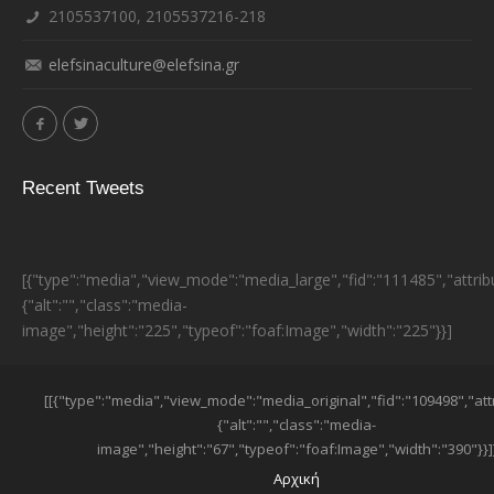
2105537100, 2105537216-218
elefsinaculture@elefsina.gr
Recent Tweets
[{"type":"media","view_mode":"media_large","fid":"111485","attrib
{"alt":"","class":"media-
image","height":"225","typeof":"foaf:Image","width":"225"}}]
ESPA BANNER
[[{"type":"media","view_mode":"media_original","fid":"109498","att
{"alt":"","class":"media-
image","height":"67","typeof":"foaf:Image","width":"390"}}]
SUB-FOOTER MENU
Αρχική