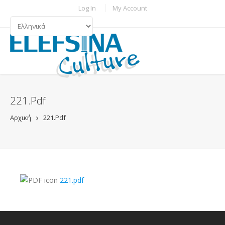
Παράκαμψη προς το κυρίως περιεχόμενο
TOPBAR MENU
Log In
My Account
ΓΛΏΣΣΕΣ
221.pdf
Αρχική
221.pdf
221.pdf