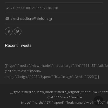
2105537100, 2105537216-218
elefsinaculture@elefsina.gr
Recent Tweets
[{"type":"media","view_mode":"media_large","fid":"111485","attrib
{"alt":"","class":"media-
image","height":"225","typeof":"foaf:Image","width":"225"}}]
ESPA BANNER
[[{"type":"media","view_mode":"media_original","fid":"109498","att
{"alt":"","class":"media-
image","height":"67","typeof":"foaf:Image","width":"390"}}]