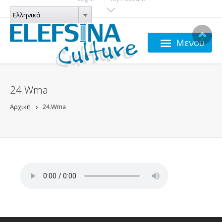
Παράκαμψη προς το κυρίως περιεχόμενο
ΓΛΏΣΣΕΣ
Ελληνικά
Ελληνικά
Μενού
24.wma
Αρχική
24.wma