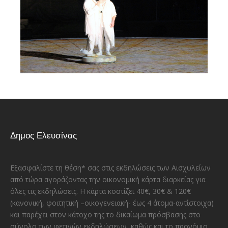
Δημος Ελευσίνας
Εξασφαλίστε τη θέση* σας στις εκδηλώσεις των Αισχυλείων
από τώρα αγοράζοντας την οικονομική κάρτα διαρκείας για
όλες τις εκδηλώσεις. Η κάρτα κοστίζει 40€, 30€ & 120€
(κανονική, φοιτητική –οικογενειακή- έως 4 άτομα-αντίστοιχα)
και παρέχει στον κάτοχο της το δικαίωμα πρόσβασης στο
σύνολο των φετινών εκδηλώσεων, καθώς και το προνόμιο