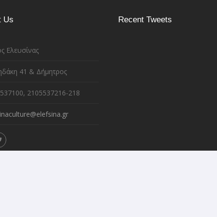
t Us
Recent Tweets
ς Ελευσίνας
ηδάκη 41 & Δήμητρος
537100, 2105537216-218
inaculture@elefsina.gr
98","attributes":{"alt":"","class":"media-image","height":"67","typeof":"f