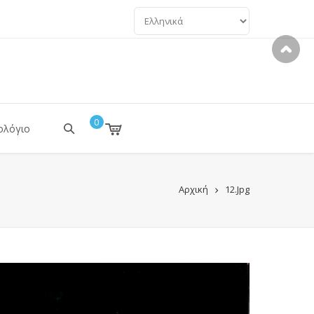
ΓΛΏΣΣΕΣ
0
ολόγιο
Αρχική
12.jpg