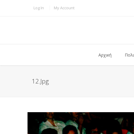
Παράκαμψη προς το κυρίως περιεχόμενο
TOPBAR MENU
Log In
My Account
Αρχική
Πολι
12.jpg