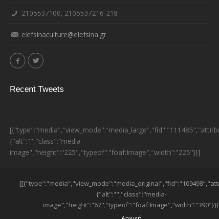
2105537100, 2105537216-218
elefsinaculture@elefsina.gr
Recent Tweets
[{"type":"media","view_mode":"media_large","fid":"111485","attrib
{"alt":"","class":"media-
image","height":"225","typeof":"foaf:Image","width":"225"}}]
ESPA BANNER
[[{"type":"media","view_mode":"media_original","fid":"109498","att
{"alt":"","class":"media-
image","height":"67","typeof":"foaf:Image","width":"390"}}]
SUB-FOOTER MENU
Αρχική