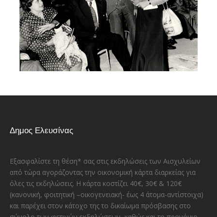
Δημος Ελευσίνας
Εξασφαλίστε τη θέση* σας στις εκδηλώσεις των Αισχυλείων
από τώρα αγοράζοντας την οικονομική κάρτα διαρκείας για
όλες τις εκδηλώσεις. Η κάρτα κοστίζει 40€, 30€ & 120€
(κανονική, φοιτητική –οικογενειακή- έως 4 άτομα-αντίστοιχα)
και παρέχει στον κάτοχο της το δικαίωμα πρόσβασης στο
σύνολο των φετινών εκδηλώσεων, καθώς και το προνόμιο