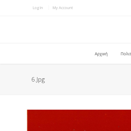
Παράκαμψη προς το κυρίως περιεχόμενο
TOPBAR MENU
Log In
My Account
Αρχική
Πολι
6.jpg