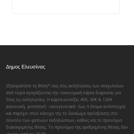
Δημος Ελευσίνας
Εξασφαλίστε τη θέση* σας στις εκδηλώσεις των Αισχυλείων
από τώρα αγοράζοντας την οικονομική κάρτα διαρκείας για
όλες τις εκδηλώσεις. Η κάρτα κοστίζει 40€, 30€ & 120€
(κανονική, φοιτητική –οικογενειακή- έως 4 άτομα-αντίστοιχα)
και παρέχει στον κάτοχο της το δικαίωμα πρόσβασης στο
σύνολο των φετινών εκδηλώσεων, καθώς και το προνόμιο
διακεκριμένης θέσης. Το προνόμιο της αριθμημένης θέσης δεν
ισχύει μετά τις 20:30.