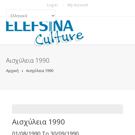
Παράκαμψη προς το κυρίως περιεχόμενο
TOPBAR MENU
Log In
My Account
ΓΛΏΣΣΕΣ
Αισχύλεια 1990
Αρχική
Αισχύλεια 1990
ADDTHIS
Αισχύλεια 1990
01/08/1990
To
30/09/1990