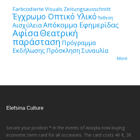
Farbcodierte Visuals
Zeitungsausschnitt
Έγχρωμο Οπτικό Υλικό
Έκθεση
Απόκομμα Εφημερίδας
Αισχύλεια
Αφίσα
Θεατρική
παράσταση
Πρόγραμμα
Εκδήλωσης
Πρόσκληση
Συναυλία
More
Elefsina Culture
Secure your position * in the events of Aisxylia now buying
economic term card for all occasions. The card costs 40 €, 30