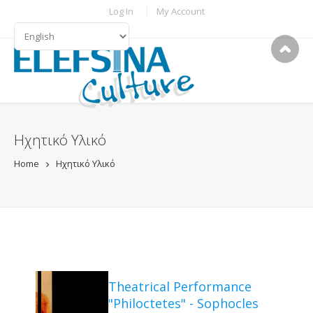
Skip to main content
TOPBAR MENU
Log In
My Account
LANGUAGES
Ηχητικό Υλικό
Home
Ηχητικό Υλικό
Theatrical Performance
"Philoctetes" - Sophocles